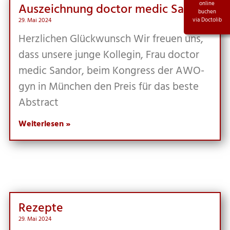
online
Aus­zeich­nung doc­tor medic Sandor
buchen
29. Mai 2024
via Doctolib
Herz­li­chen Glück­wunsch Wir freu­en uns,
dass unse­re jun­ge Kol­le­gin, Frau doc­tor
medic San­dor, beim Kon­gress der AWO­
gyn in Mün­chen den Preis für das bes­te
Abstract
Weiterlesen »
Rezep­te
29. Mai 2024