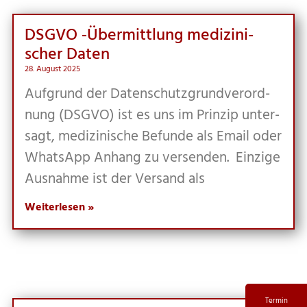
DSGVO ‑Über­mitt­lung medi­zi­ni­
scher Daten
28. August 2025
Auf­grund der Daten­schutz­grund­ver­ord­
nung (DSGVO) ist es uns im Prin­zip unter­
sagt, medi­zi­ni­sche Befun­de als Email oder
Whats­App Anhang zu ver­sen­den. Ein­zi­ge
Aus­nah­me ist der Ver­sand als
Weiterlesen »
Termin