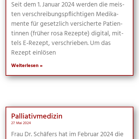
Seit dem 1. Janu­ar 2024 wer­den die meis­
ten ver­schrei­bungs­pflich­ti­gen Medi­ka­
men­te für gesetz­lich ver­si­cher­te Pati­en­
tin­nen (frü­her rosa Rezep­te) digi­tal, mit­
tels E‑Rezept, ver­schrie­ben. Um das
Rezept einlösen
Weiterlesen »
Pal­lia­tiv­me­di­zin
27. Mai 2024
Frau Dr. Schä­fers hat im Febru­ar 2024 die