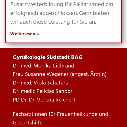
Zusatz­wei­ter­bil­dung für Pal­lia­tiv­me­di­zin
erfolg­reich abge­schlos­sen. Gern bie­ten
wir auch die­se Leis­tung für Sie an.
Weiterlesen »
Gynäkologie Südstadt BAG
Dr. med. Monika Liebrand
Frau Susanne Wegener (angest. Ärztin)
Dr. med. Viola Schäfers
Dr. medic Felicias Sandor
PD Dr. Dr. Verena Reichert
Fachärztinnen für Frauenheilkunde und
Geburtshilfe