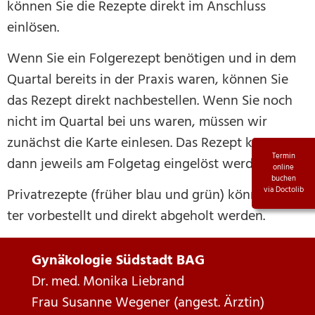
kön­nen Sie die Rezep­te direkt im Anschluss
einlösen.
Wenn Sie ein Fol­ge­re­zept benö­ti­gen und in dem
Quar­tal bereits in der Pra­xis waren, kön­nen Sie
das Rezept direkt nach­be­stel­len. Wenn Sie noch
nicht im Quar­tal bei uns waren, müs­sen wir
zunächst die Kar­te ein­le­sen. Das Rezept kann
Termin
dann jeweils am Fol­ge­tag ein­ge­löst werden.
online
buchen
via Doctolib
Pri­vat­re­zep­te (frü­her blau und grün) kön­nen wei­
ter vor­be­stellt und direkt abge­holt werden.
Gynäkologie Südstadt BAG
Dr. med. Monika Liebrand
Frau Susanne Wegener (angest. Ärztin)