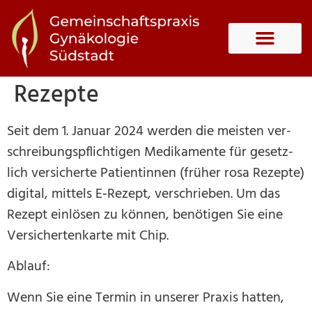
Rezep­te
Seit dem 1. Janu­ar 2024 wer­den die meis­ten ver­
schrei­bungs­pflich­ti­gen Medi­ka­men­te für gesetz­
lich ver­si­cher­te Pati­en­tin­nen (frü­her rosa Rezep­te)
digi­tal, mit­tels E‑Rezept, ver­schrie­ben. Um das
Rezept ein­lö­sen zu kön­nen, benö­ti­gen Sie eine
Ver­si­cher­ten­kar­te mit Chip.
Ablauf:
Wenn Sie eine Ter­min in unse­rer Pra­xis hat­ten,